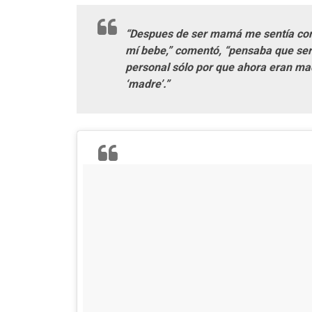
“Despues de ser mamá me sentía com
mí bebe,” comentó, “pensaba que serí
personal sólo por que ahora eran ma
‘madre’.”