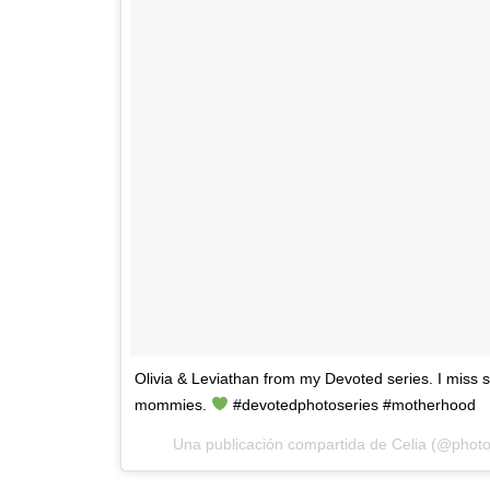
Olivia & Leviathan from my Devoted series. I miss 
mommies.
#devotedphotoseries #motherhood
Una publicación compartida de Celia (@photo