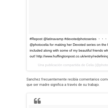
#Repost @latinavamp #devotedphotoseries ・・・ I j
@photocelia for making her Devoted series on the 
included along with some of my beautiful friends 
out! http://www.huffingtonpost.co.uk/entry/redefi
Una publicación compartida de Celia (@photoc
Sanchez frecuentemente recibía comentarios com
que ser madre significa a través de su trabajo.