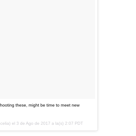
shooting these, might be time to meet new
celia) el
3 de Ago de 2017 a la(s) 2:07 PDT