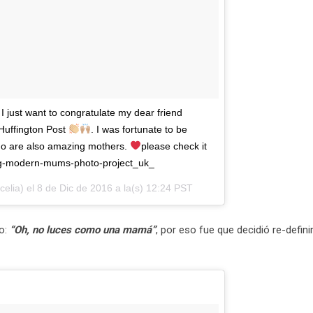
ust want to congratulate my dear friend
Huffington Post
. I was fortunate to be
who are also amazing mothers.
please check it
ning-modern-mums-photo-project_uk_
elia) el
8 de Dic de 2016 a la(s) 12:24 PST
o:
“Oh, no luces como una mamá”
, por eso fue que decidió re-definir