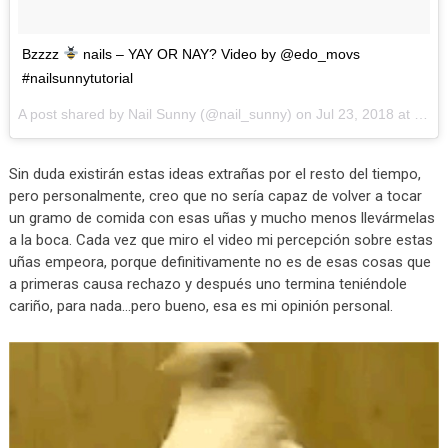
Bzzzz
nails – YAY OR NAY? Video by @edo_movs
#nailsunnytutorial
A post shared by
Nail Sunny
(@nail_sunny) on
Jul 23, 2018 at 10:27am PDT
Sin duda existirán estas ideas extrañas por el resto del tiempo,
pero personalmente, creo que no sería capaz de volver a tocar
un gramo de comida con esas uñas y mucho menos llevármelas
a la boca. Cada vez que miro el video mi percepción sobre estas
uñas empeora, porque definitivamente no es de esas cosas que
a primeras causa rechazo y después uno termina teniéndole
cariño, para nada…pero bueno, esa es mi opinión personal.