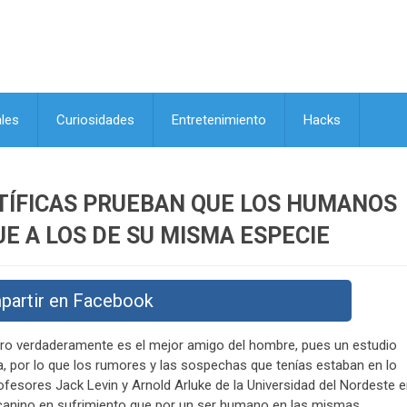
les
Curiosidades
Entretenimiento
Hacks
NTÍFICAS PRUEBAN QUE LOS HUMANOS
E A LOS DE SU MISMA ESPECIE
partir en Facebook
erro verdaderamente es el mejor amigo del hombre, pues un estudio
, por lo que los rumores y las sospechas que tenías estaban en lo
rofesores Jack Levin y Arnold Arluke de la Universidad del Nordeste 
canino en sufrimiento que por un ser humano en las mismas