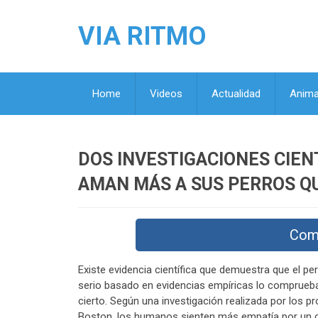
VIA RITMO
Home
Videos
Actualidad
Anima
DOS INVESTIGACIONES CIE
AMAN MÁS A SUS PERROS QU
Com
Existe evidencia científica que demuestra que el p
serio basado en evidencias empíricas lo comprueba
cierto. Según una investigación realizada por los p
Boston, los humanos sienten más empatía por un 