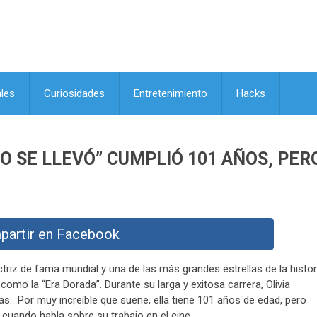
les
Curiosidades
Entretenimiento
Hacks
TO SE LLEVÓ” CUMPLIÓ 101 AÑOS, PER
partir en Facebook
ctriz de fama mundial y una de las más grandes estrellas de la histor
mo la “Era Dorada”. Durante su larga y exitosa carrera, Olivia
s. Por muy increíble que suene, ella tiene 101 años de edad, pero
 cuando habla sobre su trabajo en el cine.