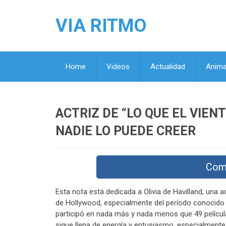
VIA RITMO
Home
Videos
Actualidad
Anima
ACTRIZ DE “LO QUE EL VIEN
NADIE LO PUEDE CREER
Com
Esta nota está dedicada a Olivia de Havilland, una a
de Hollywood, especialmente del período conocido co
participó en nada más y nada menos que 49 película
sigue llena de energía y entusiasmo, especialmente